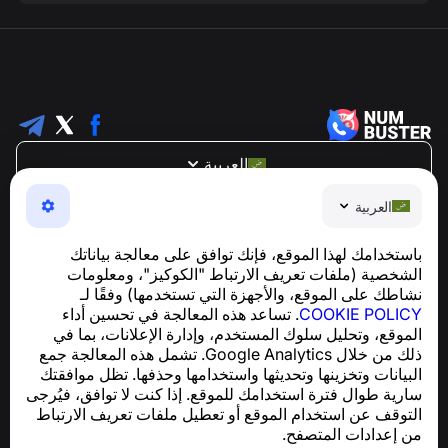
العربية
NumBuster © 2013—2026 ·
support@numbuster.com
العربية
تطبيق سهل الاستخدام يحميك من الاحتيال الهاتفي، الرسائل
العشوائية، والرسائل غير المرغوب فيها
باستخدامك لهذا الموقع، فإنك توافق على معالجة بياناتك
للاستفسارات المتعلقة بالامتثال للائحة العامة لحماية البيانات
الشخصية (ملفات تعريف الارتباط "الكوكيز"، ومعلومات
support@numbuster.com
(GDPR):
نشاطك على الموقع، والأجهزة التي تستخدمها) وفقًا لـ
COOKIE POLICY
. تساعد هذه المعالجة في تحسين أداء
الموقع، وتحليل سلوك المستخدم، وإدارة الإعلانات، بما في
مركز المساعدة
ذلك من خلال Google Analytics. تشمل هذه المعالجة جمع
الأخبار والمقالات
البيانات وتخزينها وتحديثها واستخدامها وحذفها. تظل موافقتك
حول المشروع
سارية طوال فترة استخدامك للموقع. إذا كنت لا توافق، فيُرجى
جهات الاتصال
التوقف عن استخدام الموقع أو تعطيل ملفات تعريف الارتباط
من إعدادات المتصفح.