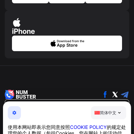
iPhone
Download from the
App Store
简体中文
简体中文
NumBuster © 2013—2026 ·
support@numbuster.com
一款易于使用的应用程序，保护您免受电话诈骗、垃圾信息
使用本网站即表示您同意按照
COOKIE POLICY
的规定处
和骚扰短信的侵害
理您的个人数据（包括Cookies、您在网站上的活动信