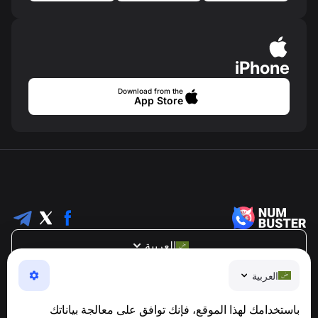
iPhone
Download from the
App Store
العربية
NumBuster © 2013—2026 ·
support@numbuster.com
العربية
تطبيق سهل الاستخدام يحميك من الاحتيال الهاتفي، الرسائل
العشوائية، والرسائل غير المرغوب فيها
باستخدامك لهذا الموقع، فإنك توافق على معالجة بياناتك
للاستفسارات المتعلقة بالامتثال للائحة العامة لحماية البيانات