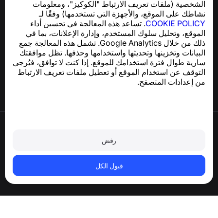
الشخصية (ملفات تعريف الارتباط "الكوكيز"، ومعلومات
support@numbuster.com
(GDPR):
نشاطك على الموقع، والأجهزة التي تستخدمها) وفقًا لـ
COOKIE POLICY
. تساعد هذه المعالجة في تحسين أداء
الموقع، وتحليل سلوك المستخدم، وإدارة الإعلانات، بما في
مركز المساعدة
ذلك من خلال Google Analytics. تشمل هذه المعالجة جمع
الأخبار والمقالات
البيانات وتخزينها وتحديثها واستخدامها وحذفها. تظل موافقتك
حول المشروع
سارية طوال فترة استخدامك للموقع. إذا كنت لا توافق، فيُرجى
جهات الاتصال
التوقف عن استخدام الموقع أو تعطيل ملفات تعريف الارتباط
من إعدادات المتصفح.
شروط الاستخدام
سياسة الخصوصية
رفض
سياسة ملفات تعريف الارتباط
سياسة الشراء
حذف الحساب والبيانات الشخصية
قبول الكل