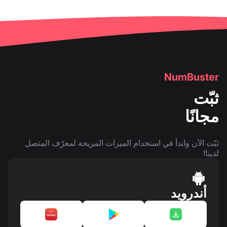
NumBuster
ثبّت
مجانًا
ثبّت الآن وابدأ في استخدام الميزات المريحة لمعرّف المتصل
لدينا!
أندرويد