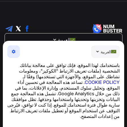
العربية
NumBuster © 2013—2026 ·
support@numbuster.com
العربية
تطبيق سهل الاستخدام يحميك من الاحتيال الهاتفي، الرسائل
العشوائية، والرسائل غير المرغوب فيها
باستخدامك لهذا الموقع، فإنك توافق على معالجة بياناتك
للاستفسارات المتعلقة بالامتثال للائحة العامة لحماية البيانات
الشخصية (ملفات تعريف الارتباط "الكوكيز"، ومعلومات
support@numbuster.com
(GDPR):
نشاطك على الموقع، والأجهزة التي تستخدمها) وفقًا لـ
COOKIE POLICY
. تساعد هذه المعالجة في تحسين أداء
الموقع، وتحليل سلوك المستخدم، وإدارة الإعلانات، بما في
مركز المساعدة
ذلك من خلال Google Analytics. تشمل هذه المعالجة جمع
الأخبار والمقالات
البيانات وتخزينها وتحديثها واستخدامها وحذفها. تظل موافقتك
حول المشروع
سارية طوال فترة استخدامك للموقع. إذا كنت لا توافق، فيُرجى
جهات الاتصال
التوقف عن استخدام الموقع أو تعطيل ملفات تعريف الارتباط
من إعدادات المتصفح.