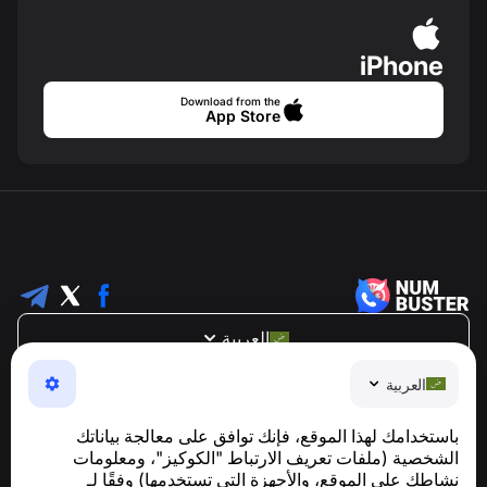
iPhone
Download from the
App Store
العربية
NumBuster © 2013—2026 ·
support@numbuster.com
العربية
تطبيق سهل الاستخدام يحميك من الاحتيال الهاتفي، الرسائل
العشوائية، والرسائل غير المرغوب فيها
باستخدامك لهذا الموقع، فإنك توافق على معالجة بياناتك
للاستفسارات المتعلقة بالامتثال للائحة العامة لحماية البيانات
الشخصية (ملفات تعريف الارتباط "الكوكيز"، ومعلومات
support@numbuster.com
(GDPR):
نشاطك على الموقع، والأجهزة التي تستخدمها) وفقًا لـ