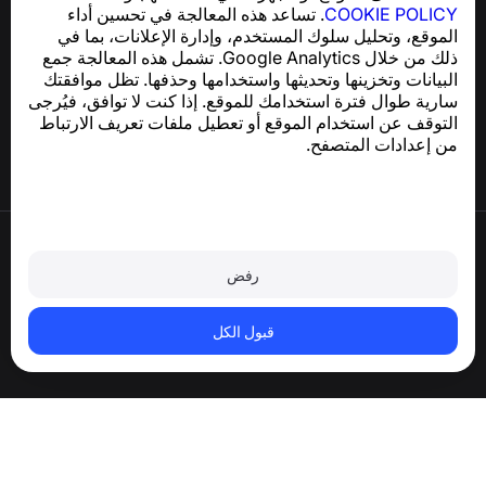
COOKIE POLICY
. تساعد هذه المعالجة في تحسين أداء
الموقع، وتحليل سلوك المستخدم، وإدارة الإعلانات، بما في
مركز المساعدة
ذلك من خلال Google Analytics. تشمل هذه المعالجة جمع
الأخبار والمقالات
البيانات وتخزينها وتحديثها واستخدامها وحذفها. تظل موافقتك
حول المشروع
سارية طوال فترة استخدامك للموقع. إذا كنت لا توافق، فيُرجى
جهات الاتصال
التوقف عن استخدام الموقع أو تعطيل ملفات تعريف الارتباط
من إعدادات المتصفح.
شروط الاستخدام
سياسة الخصوصية
رفض
سياسة ملفات تعريف الارتباط
سياسة الشراء
حذف الحساب والبيانات الشخصية
قبول الكل