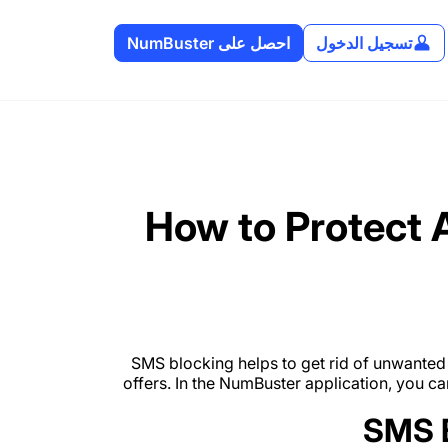
تسجيل الدخول
احصل على NumBuster
How to Protect
SMS blocking helps to get rid of unwanted
offers. In the NumBuster application, you 
SMS 