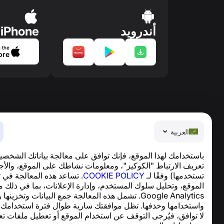
أندرويد
iPhone
 the
ore
العربية
باستخدامك لهذا الموقع، فإنك توافق على معالجة بياناتك الشخصي
تعريف الارتباط "الكوكيز"، ومعلومات نشاطك على الموقع، والأج
تستخدمها) وفقًا لـ
COOKIE POLICY
. تساعد هذه المعالجة في 
العربية
الموقع، وتحليل سلوك المستخدم، وإدارة الإعلانات، بما في ذلك 
ter © 2013—2026 ·
support@numbuster.com
Google Analytics. تشمل هذه المعالجة جمع البيانات وتخزينها
تطبيق سهل الاستخدام يحميك من الاحتيال الهاتفي، ال
واستخدامها وحذفها. تظل موافقتك سارية طوال فترة استخدامك ل
للاستفسارات المتعلقة بالامتثال للائحة العامة لحماية البيان
لا توافق، فيُرجى التوقف عن استخدام الموقع أو تعطيل ملفات تع