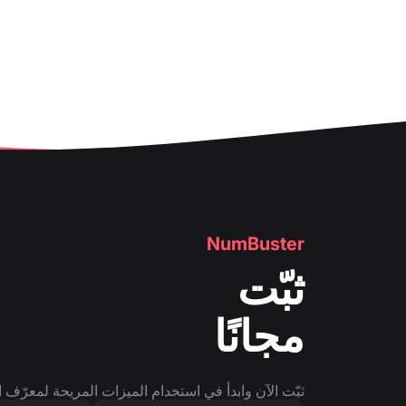
👤
صفحة رقم الهاتف
NumBuster
ثبّت
مجانًا
ثبّت الآن وابدأ في استخدام الميزات المريحة لمعرّف ا