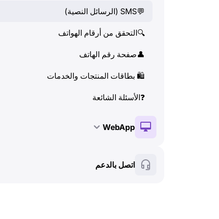
💬
SMS (الرسائل النصية)
👤
صفحة رقم الهاتف
🔍
التحقق من أرقام الهواتف
🛍
️ بطاقات المنتجات والخدمات
👤
صفحة رقم الهاتف
❓
الأسئلة الشائعة
🛍
️ بطاقات المنتجات والخدمات
❓
الأسئلة الشائعة
WebApp
🔑
التثبيت والتفعيل
اتصل بالدعم
💰
الميزات المدفوعة
🍀
الميزات المجانية
🔍
التحقق من أرقام الهواتف