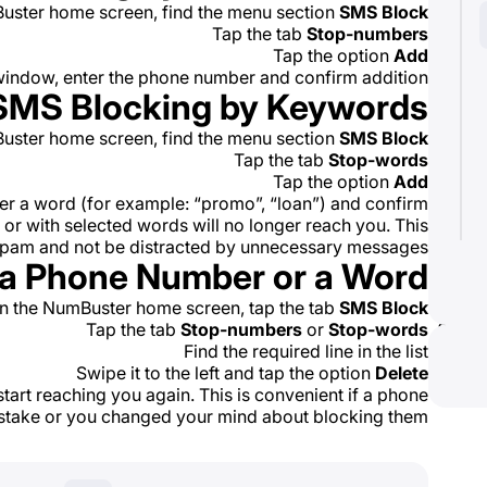
uster home screen, find the menu section
SMS Block
Tap the tab
Stop-numbers
Tap the option
Add
window, enter the phone number and confirm addition
SMS Blocking by Keywords
uster home screen, find the menu section
SMS Block
Tap the tab
Stop-words
Tap the option
Add
er a word (for example: “promo”, “loan”) and confirm
r with selected words will no longer reach you. This
spam and not be distracted by unnecessary messages.
 a Phone Number or a Word
n the NumBuster home screen, tap the tab
SMS Block
Tap the tab
Stop-numbers
or
Stop-words
Find the required line in the list
Swipe it to the left and tap the option
Delete
 start reaching you again. This is convenient if a phone
take or you changed your mind about blocking them.