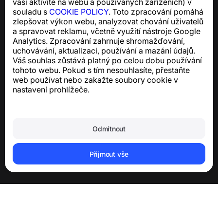
vaší aktivitě na webu a používaných zařízeních) v
souladu s
COOKIE POLICY
. Toto zpracování pomáhá
zlepšovat výkon webu, analyzovat chování uživatelů
Centrum nápovědy
a spravovat reklamu, včetně využití nástroje Google
Zprávy a články
Analytics. Zpracování zahrnuje shromažďování,
O projektu
uchovávání, aktualizaci, používání a mazání údajů.
Kontakty
Váš souhlas zůstává platný po celou dobu používání
tohoto webu. Pokud s tím nesouhlasíte, přestaňte
web používat nebo zakažte soubory cookie v
nastavení prohlížeče.
Podmínky použití
Zásady ochrany osobních údajů
Odmítnout
Zásady používání souborů cookie
Zásady nákupu
Smazání účtu a osobních údajů
Přijmout vše