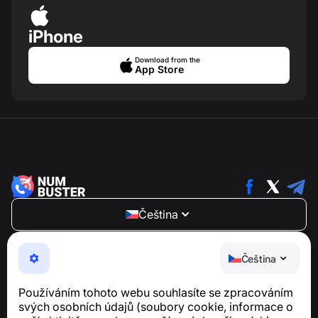
iPhone
Download from the
App Store
Čeština
NumBuster © 2013—2026 ·
support@numbuster.com
Snadno použitelná aplikace, která vás chrání před
Čeština
telefonními podvody, spamem a nevyžádanými
zprávami
Používáním tohoto webu souhlasíte se zpracováním
Pro dotazy týkající se souladu s GDPR:
svých osobních údajů (soubory cookie, informace o
support@numbuster.com