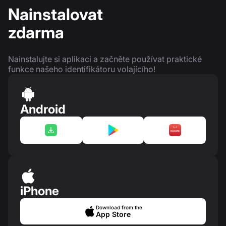
Nainstalovat
zdarma
Nainstalujte si aplikaci a začněte používat praktické
funkce našeho identifikátoru volajícího!
Android
iPhone
Download from the
App Store