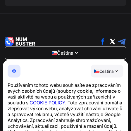
Čeština
NumBuster © 2013—2026 ·
support@numbuster.com
Snadno použitelná aplikace, která vás chrání před
Čeština
telefonními podvody, spamem a nevyžádanými
zprávami
Používáním tohoto webu souhlasíte se zpracováním
Pro dotazy týkající se souladu s GDPR:
svých osobních údajů (soubory cookie, informace o
support@numbuster.com
vaší aktivitě na webu a používaných zařízeních) v
souladu s
COOKIE POLICY
. Toto zpracování pomáhá
zlepšovat výkon webu, analyzovat chování uživatelů
Centrum nápovědy
a spravovat reklamu, včetně využití nástroje Google
Zprávy a články
Analytics. Zpracování zahrnuje shromažďování,
O projektu
uchovávání, aktualizaci, používání a mazání údajů.
Kontakty