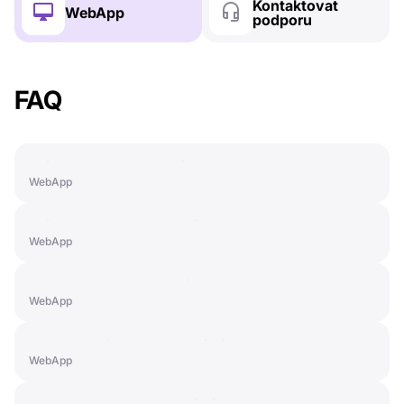
Kontaktovat
WebApp
podporu
FAQ
Paid Features: PRO+ License
WebApp
Paid Features: SMART License
WebApp
Paid Features: LIGHT License
WebApp
How to Activate a Subscription
WebApp