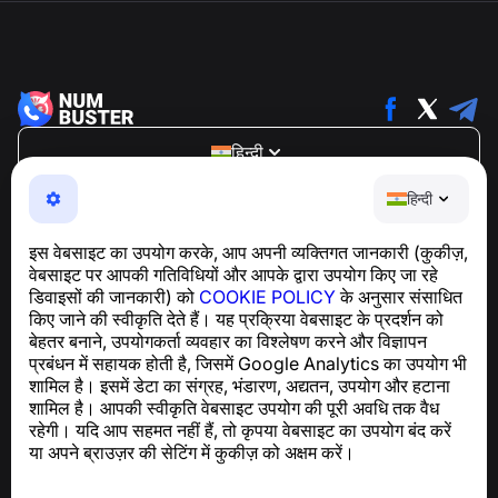
हिन्दी
NumBuster © 2013—2026 ·
support@numbuster.com
हिन्दी
एक उपयोग में आसान ऐप जो आपको फोन घोटालों, स्पैम और अवांछित संदेशों
से सुरक्षित रखता है
इस वेबसाइट का उपयोग करके, आप अपनी व्यक्तिगत जानकारी (कुकीज़,
GDPR अनुपालन से संबंधित पूछताछ के लिए:
वेबसाइट पर आपकी गतिविधियों और आपके द्वारा उपयोग किए जा रहे
support@numbuster.com
डिवाइसों की जानकारी) को
COOKIE POLICY
के अनुसार संसाधित
किए जाने की स्वीकृति देते हैं। यह प्रक्रिया वेबसाइट के प्रदर्शन को
बेहतर बनाने, उपयोगकर्ता व्यवहार का विश्लेषण करने और विज्ञापन
सहायता केंद्र
प्रबंधन में सहायक होती है, जिसमें Google Analytics का उपयोग भी
समाचार और लेख
शामिल है। इसमें डेटा का संग्रह, भंडारण, अद्यतन, उपयोग और हटाना
परियोजना के बारे में
शामिल है। आपकी स्वीकृति वेबसाइट उपयोग की पूरी अवधि तक वैध
संपर्क
रहेगी। यदि आप सहमत नहीं हैं, तो कृपया वेबसाइट का उपयोग बंद करें
या अपने ब्राउज़र की सेटिंग में कुकीज़ को अक्षम करें।