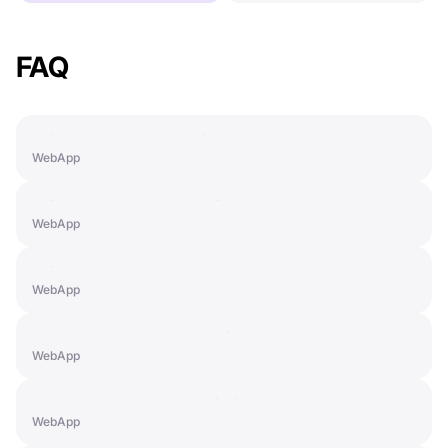
FAQ
Paid Features: PRO+ License
WebApp
Paid Features: SMART License
WebApp
Paid Features: LIGHT License
WebApp
How to Activate a Subscription
WebApp
How to Cancel a Subscription
WebApp