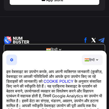
हिन्दी
NumBuster © 2013—2026 ·
support@numbuster.com
हिन्दी
एक उपयोग में आसान ऐप जो आपको फोन घोटालों, स्पैम और अवांछित संदेशों
से सुरक्षित रखता है
इस वेबसाइट का उपयोग करके, आप अपनी व्यक्तिगत जानकारी (कुकीज़,
GDPR अनुपालन से संबंधित पूछताछ के लिए:
वेबसाइट पर आपकी गतिविधियों और आपके द्वारा उपयोग किए जा रहे
support@numbuster.com
डिवाइसों की जानकारी) को
COOKIE POLICY
के अनुसार संसाधित
किए जाने की स्वीकृति देते हैं। यह प्रक्रिया वेबसाइट के प्रदर्शन को
बेहतर बनाने, उपयोगकर्ता व्यवहार का विश्लेषण करने और विज्ञापन
सहायता केंद्र
प्रबंधन में सहायक होती है, जिसमें Google Analytics का उपयोग भी
समाचार और लेख
शामिल है। इसमें डेटा का संग्रह, भंडारण, अद्यतन, उपयोग और हटाना
परियोजना के बारे में
शामिल है। आपकी स्वीकृति वेबसाइट उपयोग की पूरी अवधि तक वैध
संपर्क