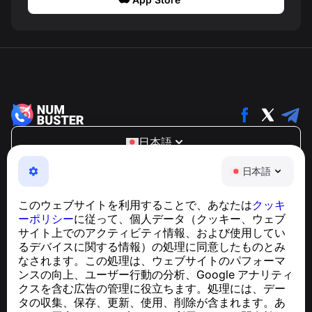
日本語
NumBuster © 2013—2026 ·
support@numbuster.com
日本語
電話詐欺、スパム、不審なメッセージからあなたを守る、
使いやすいアプリ
このウェブサイトを利用することで、あなたは
クッキ
GDPR準拠に関するお問い合わせ：
ーポリシー
に従って、個人データ（クッキー、ウェブ
support@numbuster.com
サイト上でのアクティビティ情報、および使用してい
るデバイスに関する情報）の処理に同意したものとみ
なされます。この処理は、ウェブサイトのパフォーマ
ヘルプセンター
ンスの向上、ユーザー行動の分析、Google アナリティ
ニュースと記事
クスを含む広告の管理に役立ちます。処理には、デー
プロジェクトについて
タの収集、保存、更新、使用、削除が含まれます。あ
連絡先