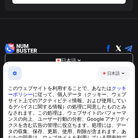
日本語
NumBuster © 2013—2026 ·
support@numbuster.com
日本語
電話詐欺、スパム、不審なメッセージからあなたを守る、
使いやすいアプリ
このウェブサイトを利用することで、あなたは
クッキ
GDPR準拠に関するお問い合わせ：
ーポリシー
に従って、個人データ（クッキー、ウェブ
support@numbuster.com
サイト上でのアクティビティ情報、および使用してい
るデバイスに関する情報）の処理に同意したものとみ
なされます。この処理は、ウェブサイトのパフォーマ
ヘルプセンター
ンスの向上、ユーザー行動の分析、Google アナリティ
ニュースと記事
クスを含む広告の管理に役立ちます。処理には、デー
プロジェクトについて
タの収集、保存、更新、使用、削除が含まれます。あ
連絡先
なたの同意は、ウェブサイトを利用している間有効で