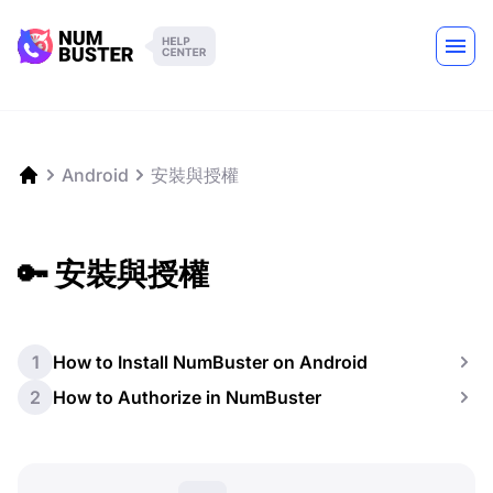
Android
安裝與授權
🔑 安裝與授權
1
How to Install NumBuster on Android
2
How to Authorize in NumBuster