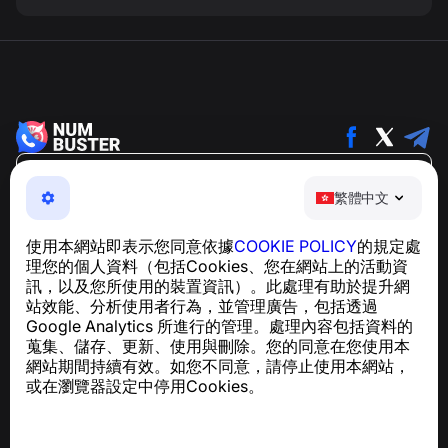
繁體中文
繁體中文
NumBuster © 2013—2026 ·
support@numbuster.com
一款簡單易用的應用程式，保護您免於電話詐騙、垃圾訊息
使用本網站即表示您同意依據
COOKIE POLICY
的規定處
及騷擾內容
理您的個人資料（包括Cookies、您在網站上的活動資
關於 GDPR 合規的諮詢：
support@numbuster.com
訊，以及您所使用的裝置資訊）。此處理有助於提升網
站效能、分析使用者行為，並管理廣告，包括透過
Google Analytics 所進行的管理。處理內容包括資料的
說明中心
蒐集、儲存、更新、使用與刪除。您的同意在您使用本
新聞與文章
網站期間持續有效。如您不同意，請停止使用本網站，
關於專案
或在瀏覽器設定中停用Cookies。
聯絡方式