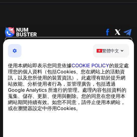
繁體中文
繁體中文
NumBuster © 2013—2026 ·
support@numbuster.com
一款簡單易用的應用程式，保護您免於電話詐騙、垃圾訊息
使用本網站即表示您同意依據
COOKIE POLICY
的規定處
及騷擾內容
理您的個人資料（包括Cookies、您在網站上的活動資
關於 GDPR 合規的諮詢：
support@numbuster.com
訊，以及您所使用的裝置資訊）。此處理有助於提升網
站效能、分析使用者行為，並管理廣告，包括透過
Google Analytics 所進行的管理。處理內容包括資料的
說明中心
蒐集、儲存、更新、使用與刪除。您的同意在您使用本
新聞與文章
網站期間持續有效。如您不同意，請停止使用本網站，
關於專案
或在瀏覽器設定中停用Cookies。
聯絡方式