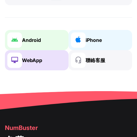
Android
iPhone
WebApp
聯絡客服
NumBuster