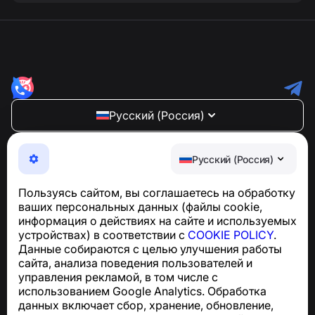
Русский (Россия)
NumBuster © 2013—2026 ·
support@numbuster.com
Максимально удобное приложение для защиты от
Русский (Россия)
телефонных мошенников, спама и нежелательных
SMS
Пользуясь сайтом, вы соглашаетесь на обработку
Для запросов по соблюдению GDPR:
ваших персональных данных (файлы cookie,
support@numbuster.com
информация о действиях на сайте и используемых
устройствах) в соответствии с
COOKIE POLICY
.
Данные собираются с целью улучшения работы
Центр поддержки
сайта, анализа поведения пользователей и
Новости и статьи
управления рекламой, в том числе с
О проекте
использованием Google Analytics. Обработка
Контакты
данных включает сбор, хранение, обновление,