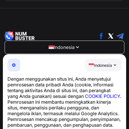
Indonesia
NumBuster © 2013—2026 ·
support@numbuster.com
Aplikasi yang mudah digunakan untuk melindungi Anda
Indonesia
dari penipuan telepon, spam, dan pesan yang tidak
diinginkan
Dengan menggunakan situs ini, Anda menyetujui
Untuk pertanyaan terkait kepatuhan GDPR:
pemrosesan data pribadi Anda (cookie, informasi
support@numbuster.com
tentang aktivitas Anda di situs ini, dan perangkat
yang Anda gunakan) sesuai dengan
COOKIE POLICY
.
Pemrosesan ini membantu meningkatkan kinerja
Pusat Bantuan
situs, menganalisis perilaku pengguna, dan
Berita dan Artikel
mengelola iklan, termasuk melalui Google Analytics.
Tentang proyek
Pemrosesan mencakup pengumpulan, penyimpanan,
Kontak
pembaruan, penggunaan, dan penghapusan data.