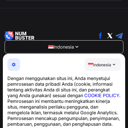
Indonesia
NumBuster © 2013—2026 ·
support@numbuster.com
Aplikasi yang mudah digunakan untuk melindungi Anda
Indonesia
dari penipuan telepon, spam, dan pesan yang tidak
diinginkan
Dengan menggunakan situs ini, Anda menyetujui
Untuk pertanyaan terkait kepatuhan GDPR:
pemrosesan data pribadi Anda (cookie, informasi
support@numbuster.com
tentang aktivitas Anda di situs ini, dan perangkat
yang Anda gunakan) sesuai dengan
COOKIE POLICY
.
Pemrosesan ini membantu meningkatkan kinerja
Pusat Bantuan
situs, menganalisis perilaku pengguna, dan
Berita dan Artikel
mengelola iklan, termasuk melalui Google Analytics.
Tentang proyek
Pemrosesan mencakup pengumpulan, penyimpanan,
Kontak
pembaruan, penggunaan, dan penghapusan data.