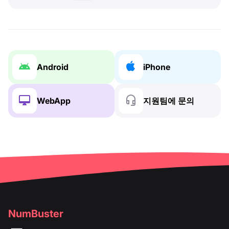
Android
iPhone
WebApp
지원팀에 문의
NumBuster