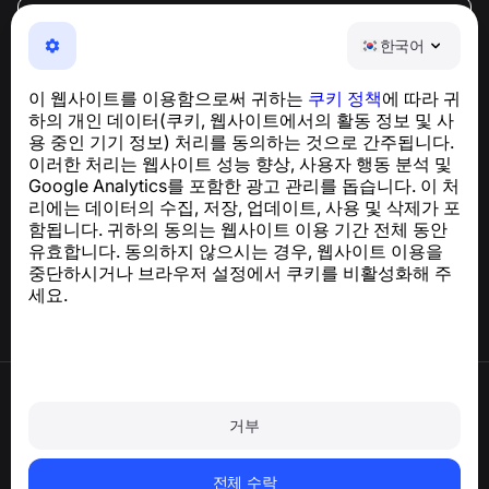
한국어
한국어
NumBuster © 2013—2026 ·
support@numbuster.com
전화 사기, 스팸 및 원치 않는 메시지로부터 사용자를 보호
이 웹사이트를 이용함으로써 귀하는
쿠키 정책
에 따라 귀
하는 간편한 앱
하의 개인 데이터(쿠키, 웹사이트에서의 활동 정보 및 사
GDPR 준수 관련 문의:
support@numbuster.com
용 중인 기기 정보) 처리를 동의하는 것으로 간주됩니다.
이러한 처리는 웹사이트 성능 향상, 사용자 행동 분석 및
Google Analytics를 포함한 광고 관리를 돕습니다. 이 처
도움말 센터
리에는 데이터의 수집, 저장, 업데이트, 사용 및 삭제가 포
뉴스 및 기사
함됩니다. 귀하의 동의는 웹사이트 이용 기간 전체 동안
프로젝트 소개
유효합니다. 동의하지 않으시는 경우, 웹사이트 이용을
연락처
중단하시거나 브라우저 설정에서 쿠키를 비활성화해 주
세요.
이용약관
개인정보처리방침
거부
쿠키 정책
구매 정책
계정 및 개인정보 삭제
전체 수락