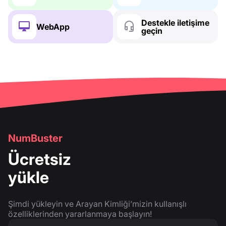
Destekle iletişime
WebApp
geçin
NumBuster
Ücretsiz
yükle
Şimdi yükleyin ve Arayan Kimliği’mizin kullanışlı
özelliklerinden yararlanmaya başlayın!