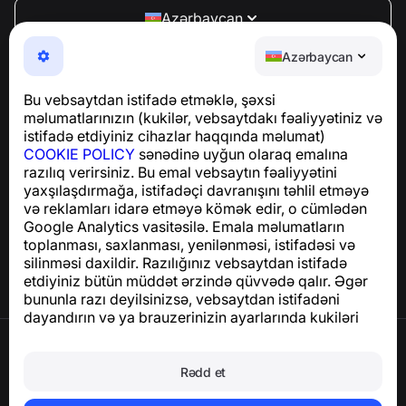
Azərbaycan
NumBuster © 2013—2026 ·
support@numbuster.com
Azərbaycan
Telefon fırıldaqlarından, spam və arzuolunmaz
mesajlardan sizi qoruyan istifadəsi asan bir tətbiq
Bu vebsaytdan istifadə etməklə, şəxsi
GDPR uyğunluğu ilə bağlı suallar üçün:
məlumatlarınızın (kukilər, vebsaytdakı fəaliyyətiniz və
support@numbuster.com
istifadə etdiyiniz cihazlar haqqında məlumat)
COOKIE POLICY
sənədinə uyğun olaraq emalına
razılıq verirsiniz. Bu emal vebsaytın fəaliyyətini
Yardım Mərkəzi
yaxşılaşdırmağa, istifadəçi davranışını təhlil etməyə
Xəbərlər və Məqalələr
və reklamları idarə etməyə kömək edir, o cümlədən
Layihə haqqında
Google Analytics vasitəsilə. Emala məlumatların
Əlaqə
toplanması, saxlanması, yenilənməsi, istifadəsi və
silinməsi daxildir. Razılığınız vebsaytdan istifadə
etdiyiniz bütün müddət ərzində qüvvədə qalır. Əgər
bununla razı deyilsinizsə, vebsaytdan istifadəni
dayandırın və ya brauzerinizin ayarlarında kukiləri
deaktiv edin.
İstifadə Şərtləri
Məxfilik Siyasəti
Rədd et
Cookie Siyasəti
Satınalma Siyasəti