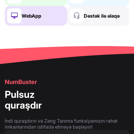
WebApp
Dəstək ilə əlaqə
NumBuster
Pulsuz
quraşdır
İndi quraşdırın və Zəng Tanıma funksiyamızın rahat
imkanlarından istifadə etməyə başlayın!