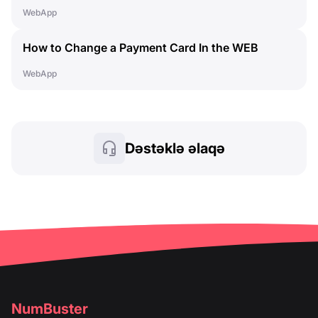
How to Cancel a Subscription
WebApp
How to Change a Payment Card In the WEB
Dashboard
WebApp
Dəstəklə əlaqə
NumBuster