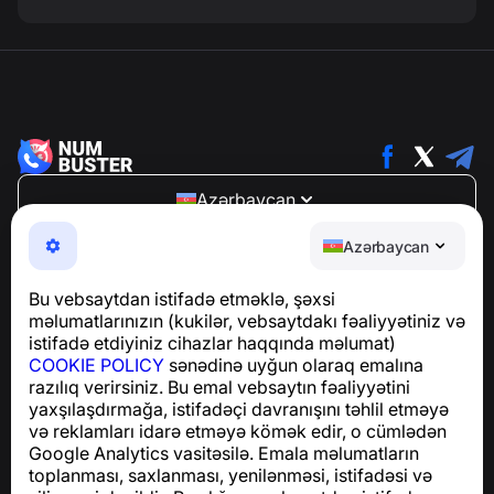
Azərbaycan
NumBuster © 2013—2026 ·
support@numbuster.com
Azərbaycan
Telefon fırıldaqlarından, spam və arzuolunmaz
mesajlardan sizi qoruyan istifadəsi asan bir tətbiq
Bu vebsaytdan istifadə etməklə, şəxsi
GDPR uyğunluğu ilə bağlı suallar üçün:
məlumatlarınızın (kukilər, vebsaytdakı fəaliyyətiniz və
support@numbuster.com
istifadə etdiyiniz cihazlar haqqında məlumat)
COOKIE POLICY
sənədinə uyğun olaraq emalına
razılıq verirsiniz. Bu emal vebsaytın fəaliyyətini
Yardım Mərkəzi
yaxşılaşdırmağa, istifadəçi davranışını təhlil etməyə
Xəbərlər və Məqalələr
və reklamları idarə etməyə kömək edir, o cümlədən
Layihə haqqında
Google Analytics vasitəsilə. Emala məlumatların
Əlaqə
toplanması, saxlanması, yenilənməsi, istifadəsi və