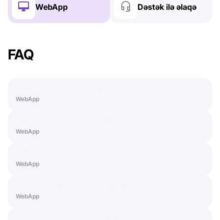
WebApp
Dəstək ilə əlaqə
FAQ
Paid Features: PRO+ License
WebApp
Paid Features: SMART License
WebApp
Paid Features: LIGHT License
WebApp
How to Activate a Subscription
WebApp