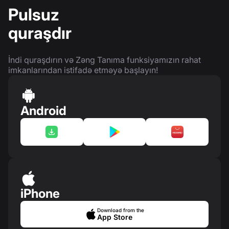
Pulsuz
quraşdır
İndi quraşdırın və Zəng Tanıma funksiyamızın rahat
imkanlarından istifadə etməyə başlayın!
Android
iPhone
Download from the
App Store