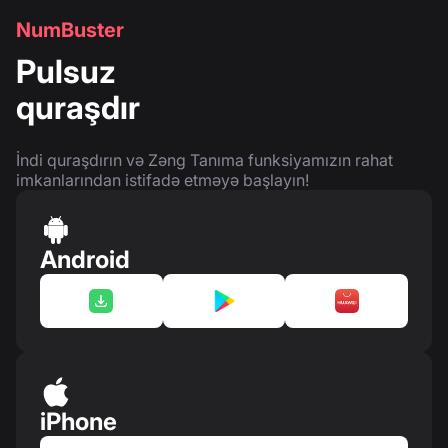
NumBuster
Pulsuz
quraşdır
İndi quraşdırın və Zəng Tanıma funksiyamızın rahat
imkanlarından istifadə etməyə başlayın!
Android
iPhone