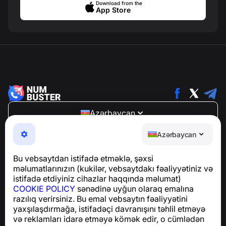
Download from the
App Store
Azərbaycan
NumBuster © 2013—2026 ·
support@numbuster.com
Azərbaycan
Telefon fırıldaqlarından, spam və arzuolunmaz
mesajlardan sizi qoruyan istifadəsi asan bir tətbiq
Bu vebsaytdan istifadə etməklə, şəxsi
GDPR uyğunluğu ilə bağlı suallar üçün:
məlumatlarınızın (kukilər, vebsaytdakı fəaliyyətiniz və
support@numbuster.com
istifadə etdiyiniz cihazlar haqqında məlumat)
COOKIE POLICY
sənədinə uyğun olaraq emalına
razılıq verirsiniz. Bu emal vebsaytın fəaliyyətini
Yardım Mərkəzi
yaxşılaşdırmağa, istifadəçi davranışını təhlil etməyə
Xəbərlər və Məqalələr
və reklamları idarə etməyə kömək edir, o cümlədən
Layihə haqqında