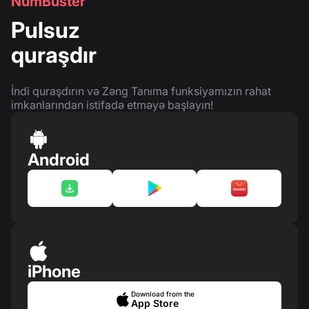
NumBuster
Pulsuz
quraşdır
İndi quraşdırın və Zəng Tanıma funksiyamızın rahat
imkanlarından istifadə etməyə başlayın!
Android
iPhone
Download from the
App Store