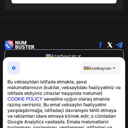
Azərbaycan
NumBuster © 2013—2026 ·
support@numbuster.com
Azərbaycan
Telefon fırıldaqlarından, spam və arzuolunmaz
mesajlardan sizi qoruyan istifadəsi asan bir tətbiq
Bu vebsaytdan istifadə etməklə, şəxsi
GDPR uyğunluğu ilə bağlı suallar üçün:
məlumatlarınızın (kukilər, vebsaytdakı fəaliyyətiniz və
support@numbuster.com
istifadə etdiyiniz cihazlar haqqında məlumat)
COOKIE POLICY
sənədinə uyğun olaraq emalına
razılıq verirsiniz. Bu emal vebsaytın fəaliyyətini
Yardım Mərkəzi
yaxşılaşdırmağa, istifadəçi davranışını təhlil etməyə
Xəbərlər və Məqalələr
və reklamları idarə etməyə kömək edir, o cümlədən
Layihə haqqında
Google Analytics vasitəsilə. Emala məlumatların
Əlaqə
toplanması, saxlanması, yenilənməsi, istifadəsi və