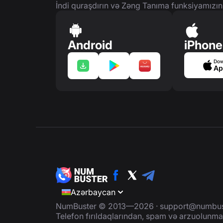
İndi quraşdırın və Zəng Tanıma funksiyamızın
Android
iPhone
Dow
Ap
Azərbaycan
NumBuster © 2013—2026 ·
support@numbus
Telefon fırıldaqlarından, spam və arzuolunmaz