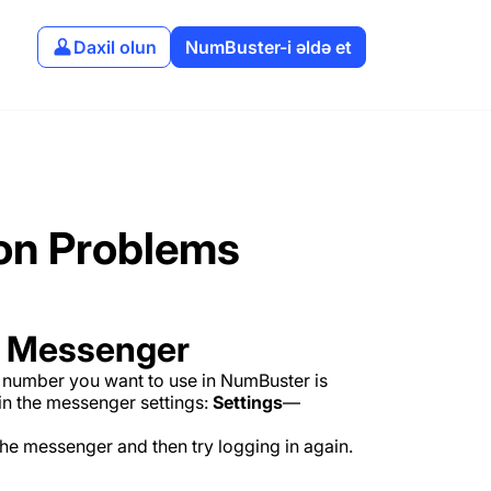
Daxil olun
NumBuster-i əldə et
on Problems
n Messenger
e number you want to use in NumBuster is
 in the messenger settings:
Settings
—
 the messenger and then try logging in again.