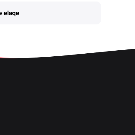
ə əlaqə