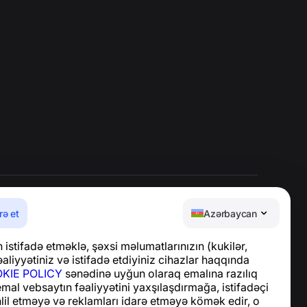
rə et
Azərbaycan
Yardım Mərkəzi
istifadə etməklə, şəxsi məlumatlarınızın (kukilər,
Xəbərlər və Məqalələr
aliyyətiniz və istifadə etdiyiniz cihazlar haqqında
Layihə haqqında
KIE POLICY
sənədinə uyğun olaraq emalına razılıq
Əlaqə
 emal vebsaytın fəaliyyətini yaxşılaşdırmağa, istifadəçi
hlil etməyə və reklamları idarə etməyə kömək edir, o