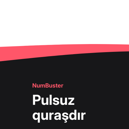
NumBuster
Pulsuz
quraşdır