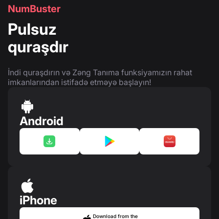
NumBuster
Pulsuz
quraşdır
İndi quraşdırın və Zəng Tanıma funksiyamızın rahat
imkanlarından istifadə etməyə başlayın!
Android
iPhone
Download from the