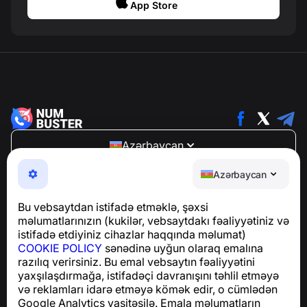
App Store
Azərbaycan
NumBuster © 2013—2026 ·
support@numbuster.com
Azərbaycan
Telefon fırıldaqlarından, spam və arzuolunmaz
mesajlardan sizi qoruyan istifadəsi asan bir tətbiq
Bu vebsaytdan istifadə etməklə, şəxsi
GDPR uyğunluğu ilə bağlı suallar üçün:
məlumatlarınızın (kukilər, vebsaytdakı fəaliyyətiniz və
support@numbuster.com
istifadə etdiyiniz cihazlar haqqında məlumat)
COOKIE POLICY
sənədinə uyğun olaraq emalına
razılıq verirsiniz. Bu emal vebsaytın fəaliyyətini
Yardım Mərkəzi
yaxşılaşdırmağa, istifadəçi davranışını təhlil etməyə
Xəbərlər və Məqalələr
və reklamları idarə etməyə kömək edir, o cümlədən
Layihə haqqında
Google Analytics vasitəsilə. Emala məlumatların