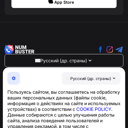
App Store
Русский (др. страны)
NumBuster © 2013—2026 ·
support@numbuster.com
Максимально удобное приложение для защиты от
Русский (др. страны)
телефонных мошенников, спама и нежелательных
SMS
Пользуясь сайтом, вы соглашаетесь на обработку
Для запросов по соблюдению GDPR:
ваших персональных данных (файлы cookie,
support@numbuster.com
информация о действиях на сайте и используемых
устройствах) в соответствии с
COOKIE POLICY
.
Данные собираются с целью улучшения работы
Центр поддержки
сайта, анализа поведения пользователей и
Новости и статьи
управления рекламой, в том числе с