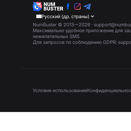
Русский (др. страны)
NumBuster © 2013—2026 ·
support@numbus
Максимально удобное приложение для защ
нежелательных SMS
Для запросов по соблюдению GDPR:
supp
Условия использования
Конфиденциальнос