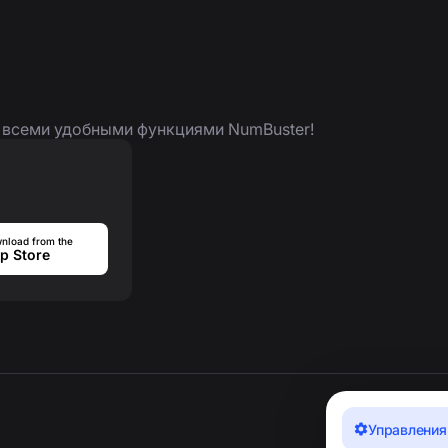
я всеми удобными функциями NumBuster!
nload from the
p Store
Управления