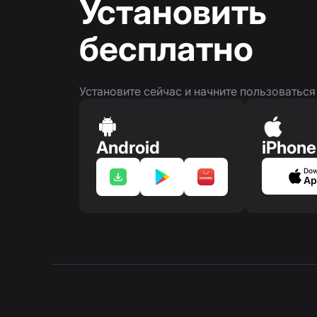
Установить
бесплатно
Установите сейчас и начните пользоватьс
Android
iPhone
Dow
Ap