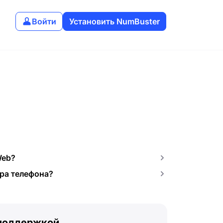
Войти
Установить NumBuster
Web?
ра телефона?
 поддержкой