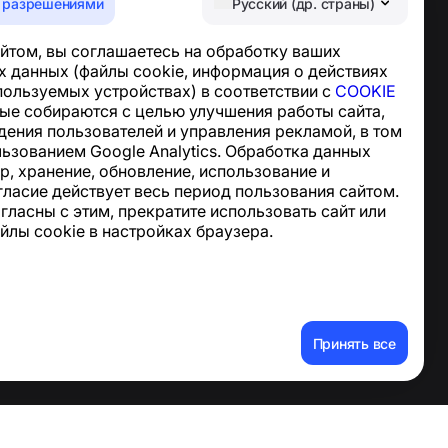
 разрешениями
Русский (др. страны)
Центр поддержки
йтом, вы соглашаетесь на обработку ваших
Новости и статьи
 данных (файлы cookie, информация о действиях
О проекте
спользуемых устройствах) в соответствии с
COOKIE
Контакты
ные собираются с целью улучшения работы сайта,
дения пользователей и управления рекламой, в том
льзованием Google Analytics. Обработка данных
р, хранение, обновление, использование и
гласие действует весь период пользования сайтом.
огласны с этим, прекратите использовать сайт или
йлы cookie в настройках браузера.
ные данные
Принять все