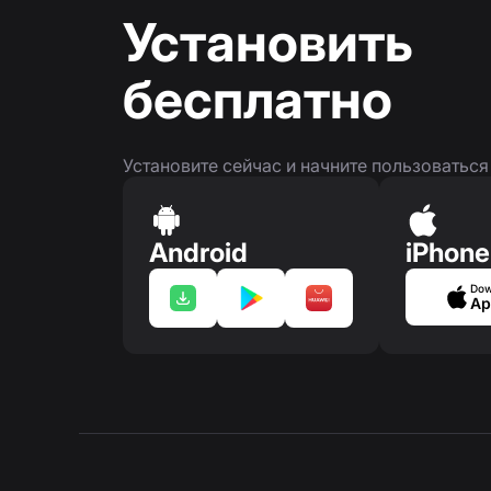
Установить
бесплатно
Установите сейчас и начните пользоватьс
Android
iPhone
Dow
Ap