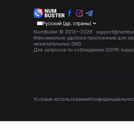
Русский (др. страны)
NumBuster © 2013—2026 ·
support@numbus
Максимально удобное приложение для защ
нежелательных SMS
Для запросов по соблюдению GDPR:
supp
Условия использования
Конфиденциальнос