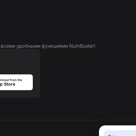
я всеми удобными функциями NumBuster!
nload from the
p Store