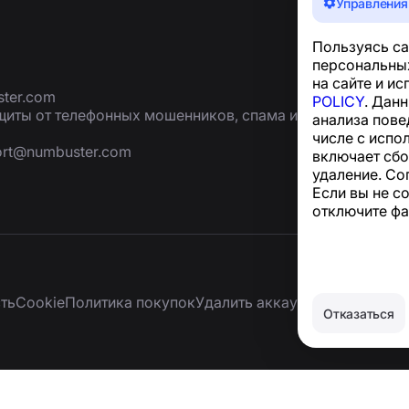
Управления
Пользуясь са
персональных
на сайте и и
ter.com
POLICY
. Дан
иты от телефонных мошенников, спама и
анализа пове
числе с испо
ort@numbuster.com
включает сбо
удаление. Со
Если вы не с
отключите фа
ть
Сookie
Политика покупок
Удалить аккаунт и персональ
Отказаться