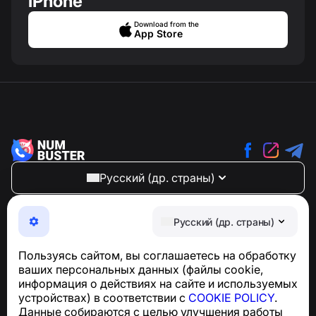
iPhone
Download from the
App Store
Русский (др. страны)
NumBuster © 2013—2026 ·
support@numbuster.com
Максимально удобное приложение для защиты от
Русский (др. страны)
телефонных мошенников, спама и нежелательных
SMS
Пользуясь сайтом, вы соглашаетесь на обработку
Для запросов по соблюдению GDPR:
ваших персональных данных (файлы cookie,
support@numbuster.com
информация о действиях на сайте и используемых
устройствах) в соответствии с
COOKIE POLICY
.
Данные собираются с целью улучшения работы