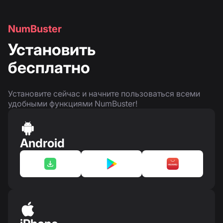
NumBuster
Установить
бесплатно
Установите сейчас и начните пользоваться всеми
удобными функциями NumBuster!
Android