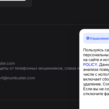
Управления
Пользуясь са
персональных
на сайте и и
ter.com
POLICY
. Дан
иты от телефонных мошенников, спама и
анализа пове
числе с испо
ort@numbuster.com
включает сбо
удаление. Со
Если вы не с
отключите фа