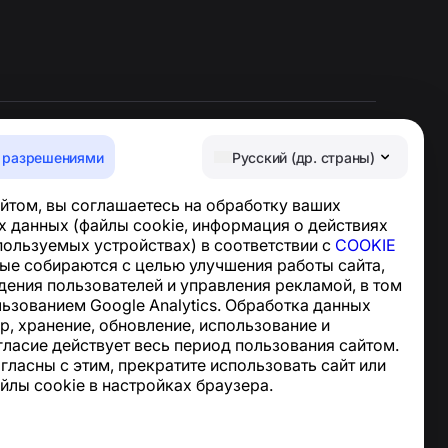
 разрешениями
Русский (др. страны)
Центр поддержки
йтом, вы соглашаетесь на обработку ваших
Новости и статьи
 данных (файлы cookie, информация о действиях
О проекте
спользуемых устройствах) в соответствии с
COOKIE
Контакты
ные собираются с целью улучшения работы сайта,
дения пользователей и управления рекламой, в том
льзованием Google Analytics. Обработка данных
р, хранение, обновление, использование и
гласие действует весь период пользования сайтом.
огласны с этим, прекратите использовать сайт или
йлы cookie в настройках браузера.