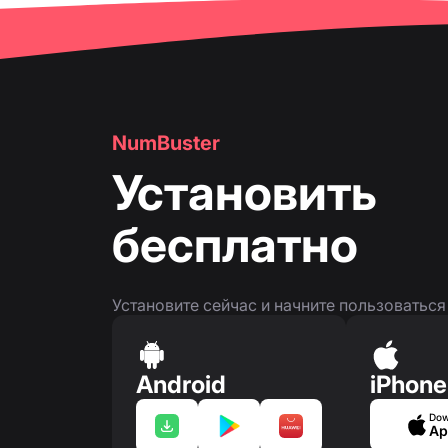
👤
Страница номера телефона
NumBuster
Установить
бесплатно
Установите сейчас и начните пользоватьс
Android
iPhone
Dow
Ap