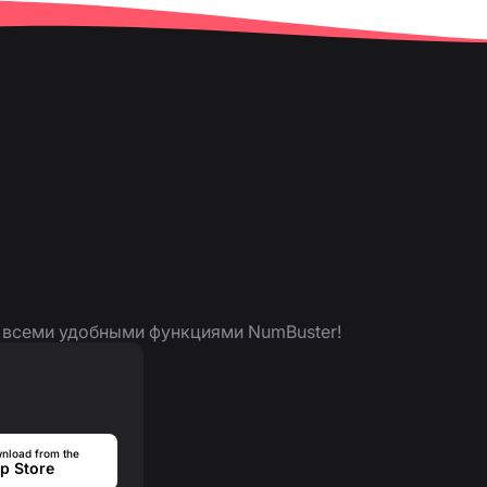
я всеми удобными функциями NumBuster!
nload from the
p Store