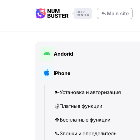
Main site
Andorid
🔑
Установка и авторизация
iPhone
💰
Платные функции
🔑
Установка и авторизация
🍀
Бесплатные функции
💰
Платные функции
📞
Звонки и определитель
🍀
Бесплатные функции
💬
SMS-сообщения
📞
Звонки и определитель
🔍
Поиск