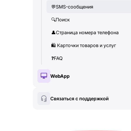
💬
SMS-сообщения
👤
Страница номера телефона
🔍
Поиск
🛍
️ Карточки товаров и услуг
👤
Страница номера телефона
❓
FAQ
🛍
️ Карточки товаров и услуг
❓
FAQ
WebApp
🔑
Установка и авторизация
Связаться с поддержкой
💰
Платные функции
🍀
Бесплатные функции
🔍
Поиск