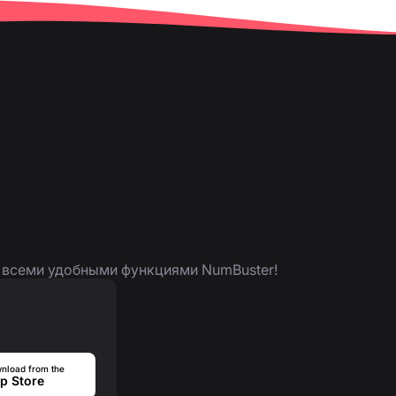
я всеми удобными функциями NumBuster!
nload from the
p Store