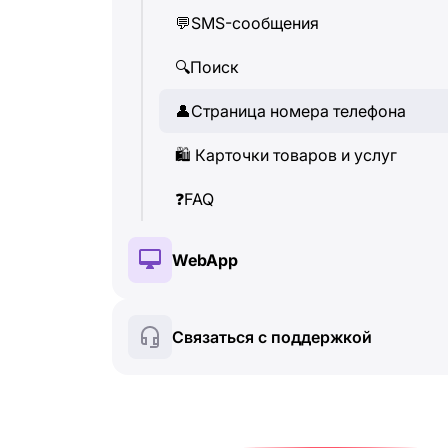
💬
SMS-сообщения
👤
Страница номера телефона
🔍
Поиск
🛍
️ Карточки товаров и услуг
👤
Страница номера телефона
❓
FAQ
🛍
️ Карточки товаров и услуг
❓
FAQ
WebApp
🔑
Установка и авторизация
Связаться с поддержкой
💰
Платные функции
🍀
Бесплатные функции
🔍
Поиск