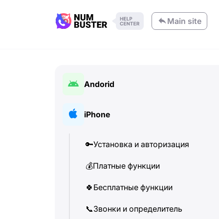
Main site
Andorid
🔑
Установка и авторизация
iPhone
💰
Платные функции
🔑
Установка и авторизация
🍀
Бесплатные функции
💰
Платные функции
📞
Звонки и определитель
🍀
Бесплатные функции
💬
SMS-сообщения
📞
Звонки и определитель
🔍
Поиск