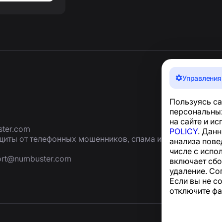
Управления
Пользуясь са
персональных
на сайте и и
ter.com
POLICY
. Дан
иты от телефонных мошенников, спама и
анализа пове
числе с испо
ort@numbuster.com
включает сбо
удаление. Со
Если вы не с
отключите фа