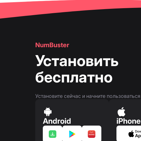
👤
Страница номера телефона
NumBuster
Установить
бесплатно
Установите сейчас и начните пользоватьс
Android
iPhone
Dow
Ap