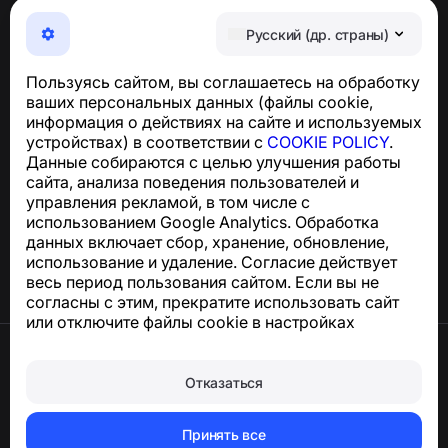
NumBuster © 2013—2026 ·
support@numbuster.com
Максимально удобное приложение для защиты от
Русский (др. страны)
телефонных мошенников, спама и нежелательных
SMS
Пользуясь сайтом, вы соглашаетесь на обработку
Для запросов по соблюдению GDPR:
ваших персональных данных (файлы cookie,
support@numbuster.com
информация о действиях на сайте и используемых
устройствах) в соответствии с
COOKIE POLICY
.
Данные собираются с целью улучшения работы
Центр поддержки
сайта, анализа поведения пользователей и
Новости и статьи
управления рекламой, в том числе с
О проекте
использованием Google Analytics. Обработка
Контакты
данных включает сбор, хранение, обновление,
использование и удаление. Согласие действует
весь период пользования сайтом. Если вы не
согласны с этим, прекратите использовать сайт
или отключите файлы cookie в настройках
браузера.
Условия использования
Конфиденциальность
Отказаться
Сookie
Политика покупок
Удалить аккаунт и персональные данные
Принять все