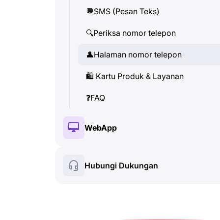
💬
SMS (Pesan Teks)
👤
Halaman nomor telepon
🔍
Periksa nomor telepon
🛍
️ Kartu Produk & Layanan
👤
Halaman nomor telepon
❓
FAQ
🛍
️ Kartu Produk & Layanan
❓
FAQ
WebApp
🔑
Instalasi & Otorisasi
Hubungi Dukungan
💰
Fitur berbayar
🍀
Fitur gratis
🔍
Periksa nomor telepon