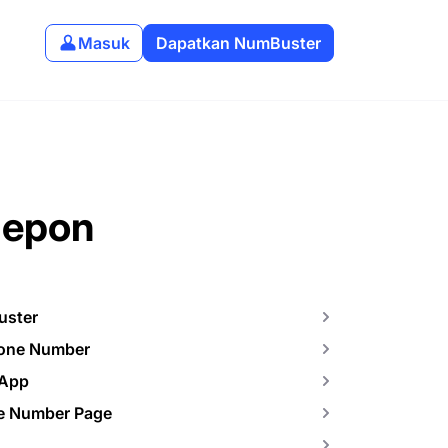
Masuk
Dapatkan NumBuster
lepon
uster
hone Number
 App
ne Number Page