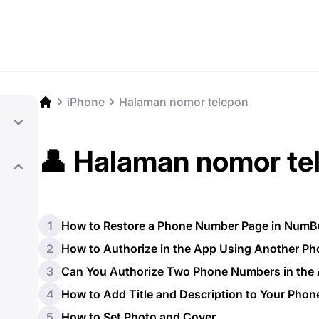
iPhone
Halaman nomor telepon
👤 Halaman nomor te
1
How to Restore a Phone Number Page in NumB
2
How to Authorize in the App Using Another P
3
Can You Authorize Two Phone Numbers in the
4
How to Add Title and Description to Your Pho
5
How to Set Photo and Cover