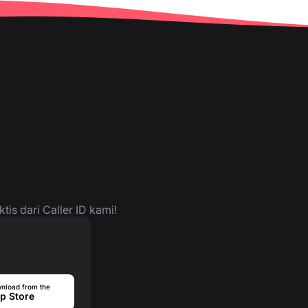
is dari Caller ID kami!
nload from the
p Store