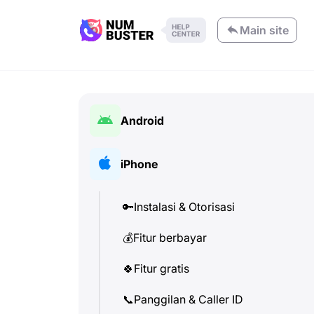
Main site
Android
🔑
Instalasi & Otorisasi
iPhone
💰
Fitur berbayar
🔑
Instalasi & Otorisasi
🍀
Fitur gratis
💰
Fitur berbayar
📞
Panggilan & Caller ID
🍀
Fitur gratis
💬
SMS (Pesan Teks)
📞
Panggilan & Caller ID
🔍
Periksa nomor telepon