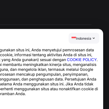
Indonesia
Pusat Bantuan
nakan situs ini, Anda menyetujui pemrosesan data
Berita dan Artikel
cookie, informasi tentang aktivitas Anda di situs ini,
Tentang proyek
t yang Anda gunakan) sesuai dengan
COOKIE POLICY
.
Kontak
i membantu meningkatkan kinerja situs, menganalisis
guna, dan mengelola iklan, termasuk melalui Google
emrosesan mencakup pengumpulan, penyimpanan,
enggunaan, dan penghapusan data. Persetujuan Anda
 selama Anda menggunakan situs ini. Jika Anda tidak
 berhenti menggunakan situs atau nonaktifkan cookie di
eramban Anda.