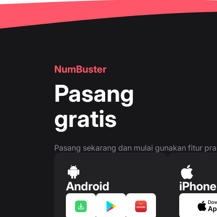
👤
Halaman nomor telepon
NumBuster
Pasang
gratis
Pasang sekarang dan mulai gunakan fitur prakt
Android
iPhone
Dow
Ap