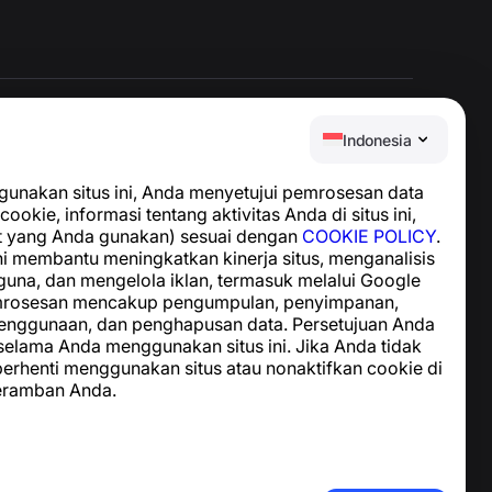
Indonesia
Pusat Bantuan
nakan situs ini, Anda menyetujui pemrosesan data
Berita dan Artikel
cookie, informasi tentang aktivitas Anda di situs ini,
Tentang proyek
t yang Anda gunakan) sesuai dengan
COOKIE POLICY
.
Kontak
i membantu meningkatkan kinerja situs, menganalisis
guna, dan mengelola iklan, termasuk melalui Google
emrosesan mencakup pengumpulan, penyimpanan,
enggunaan, dan penghapusan data. Persetujuan Anda
 selama Anda menggunakan situs ini. Jika Anda tidak
 berhenti menggunakan situs atau nonaktifkan cookie di
eramban Anda.