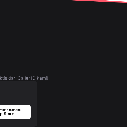
is dari Caller ID kami!
nload from the
p Store