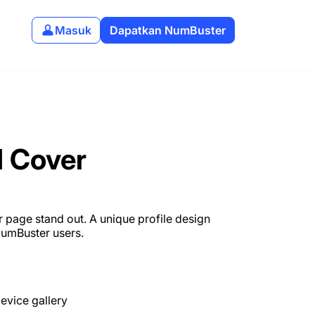
Masuk
Dapatkan NumBuster
d Cover
page stand out. A unique profile design
NumBuster users.
evice gallery