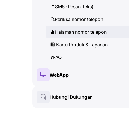
💬
SMS (Pesan Teks)
👤
Halaman nomor telepon
🔍
Periksa nomor telepon
🛍
️ Kartu Produk & Layanan
👤
Halaman nomor telepon
❓
FAQ
🛍
️ Kartu Produk & Layanan
❓
FAQ
WebApp
🔑
Instalasi & Otorisasi
Hubungi Dukungan
💰
Fitur berbayar
🍀
Fitur gratis
🔍
Periksa nomor telepon