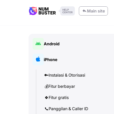
Main site
Android
🔑
Instalasi & Otorisasi
iPhone
💰
Fitur berbayar
🔑
Instalasi & Otorisasi
🍀
Fitur gratis
💰
Fitur berbayar
📞
Panggilan & Caller ID
🍀
Fitur gratis
💬
SMS (Pesan Teks)
📞
Panggilan & Caller ID
🔍
Periksa nomor telepon