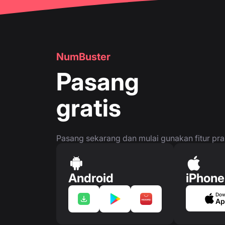
NumBuster
Pasang
gratis
Pasang sekarang dan mulai gunakan fitur prakt
Android
iPhone
Dow
Ap