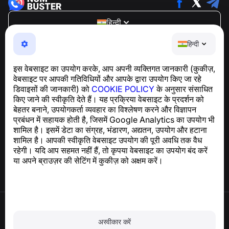
हिन्दी
NumBuster © 2013—2026 ·
support@numbuster.com
हिन्दी
एक उपयोग में आसान ऐप जो आपको फोन घोटालों, स्पैम और अवांछित संदेशों
से सुरक्षित रखता है
इस वेबसाइट का उपयोग करके, आप अपनी व्यक्तिगत जानकारी (कुकीज़,
GDPR अनुपालन से संबंधित पूछताछ के लिए:
वेबसाइट पर आपकी गतिविधियों और आपके द्वारा उपयोग किए जा रहे
support@numbuster.com
डिवाइसों की जानकारी) को
COOKIE POLICY
के अनुसार संसाधित
किए जाने की स्वीकृति देते हैं। यह प्रक्रिया वेबसाइट के प्रदर्शन को
बेहतर बनाने, उपयोगकर्ता व्यवहार का विश्लेषण करने और विज्ञापन
सहायता केंद्र
प्रबंधन में सहायक होती है, जिसमें Google Analytics का उपयोग भी
समाचार और लेख
शामिल है। इसमें डेटा का संग्रह, भंडारण, अद्यतन, उपयोग और हटाना
परियोजना के बारे में
शामिल है। आपकी स्वीकृति वेबसाइट उपयोग की पूरी अवधि तक वैध
संपर्क
रहेगी। यदि आप सहमत नहीं हैं, तो कृपया वेबसाइट का उपयोग बंद करें
या अपने ब्राउज़र की सेटिंग में कुकीज़ को अक्षम करें।
उपयोग की शर्तें
गोपनीयता नीति
अस्वीकार करें
कुकी नीति