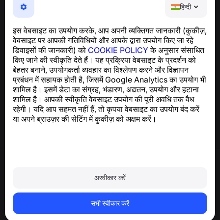
NumBuster © 2013—2026 ·
support@numbuster.com
हिन्दी
एक उपयोग में आसान ऐप जो आपको फोन घोटालों, स्पैम और अवांछित संदेशों
से सुरक्षित रखता है
इस वेबसाइट का उपयोग करके, आप अपनी व्यक्तिगत जानकारी (कुकीज़,
GDPR अनुपालन से संबंधित पूछताछ के लिए:
वेबसाइट पर आपकी गतिविधियों और आपके द्वारा उपयोग किए जा रहे
support@numbuster.com
डिवाइसों की जानकारी) को
COOKIE POLICY
के अनुसार संसाधित
किए जाने की स्वीकृति देते हैं। यह प्रक्रिया वेबसाइट के प्रदर्शन को
बेहतर बनाने, उपयोगकर्ता व्यवहार का विश्लेषण करने और विज्ञापन
सहायता केंद्र
प्रबंधन में सहायक होती है, जिसमें Google Analytics का उपयोग भी
समाचार और लेख
शामिल है। इसमें डेटा का संग्रह, भंडारण, अद्यतन, उपयोग और हटाना
परियोजना के बारे में
शामिल है। आपकी स्वीकृति वेबसाइट उपयोग की पूरी अवधि तक वैध
संपर्क
रहेगी। यदि आप सहमत नहीं हैं, तो कृपया वेबसाइट का उपयोग बंद करें
या अपने ब्राउज़र की सेटिंग में कुकीज़ को अक्षम करें।
उपयोग की शर्तें
गोपनीयता नीति
अस्वीकार करें
कुकी नीति
खरीद नीति
खाता और व्यक्तिगत डेटा हटाएँ
सभी स्वीकार करें