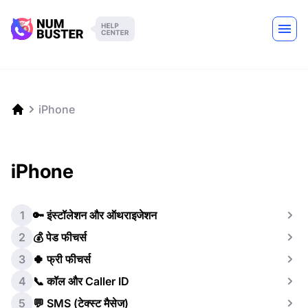
iPhone
iPhone
1
🔑 इंस्टॉलेशन और ऑथराइजेशन
2
💰 पेड फीचर्स
3
🍀 फ्री फीचर्स
4
📞 कॉल और Caller ID
5
💬 SMS (टेक्स्ट मैसेज)