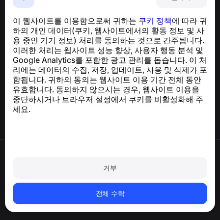
NumBuster © 2013—2026 ·
support@numbuster.com
전화 사기, 스팸 및 원치 않는 메시지로부터 사용자를 보호
이 웹사이트를 이용함으로써 귀하는
쿠키 정책
에 따라 귀
하는 간편한 앱
하의 개인 데이터(쿠키, 웹사이트에서의 활동 정보 및 사
GDPR 준수 관련 문의:
support@numbuster.com
용 중인 기기 정보) 처리를 동의하는 것으로 간주됩니다.
이러한 처리는 웹사이트 성능 향상, 사용자 행동 분석 및
Google Analytics를 포함한 광고 관리를 돕습니다. 이 처
도움말 센터
리에는 데이터의 수집, 저장, 업데이트, 사용 및 삭제가 포
뉴스 및 기사
함됩니다. 귀하의 동의는 웹사이트 이용 기간 전체 동안
프로젝트 소개
유효합니다. 동의하지 않으시는 경우, 웹사이트 이용을
연락처
중단하시거나 브라우저 설정에서 쿠키를 비활성화해 주
세요.
이용약관
개인정보처리방침
거부
쿠키 정책
구매 정책
계정 및 개인정보 삭제
전체 수락