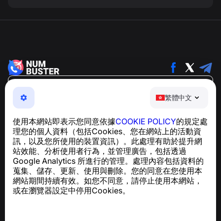
繁體中文
繁體中文
NumBuster © 2013—2026 ·
support@numbuster.com
一款簡單易用的應用程式，保護您免於電話詐騙、垃圾訊息
使用本網站即表示您同意依據
COOKIE POLICY
的規定處
及騷擾內容
理您的個人資料（包括Cookies、您在網站上的活動資
關於 GDPR 合規的諮詢：
support@numbuster.com
訊，以及您所使用的裝置資訊）。此處理有助於提升網
站效能、分析使用者行為，並管理廣告，包括透過
Google Analytics 所進行的管理。處理內容包括資料的
說明中心
蒐集、儲存、更新、使用與刪除。您的同意在您使用本
新聞與文章
網站期間持續有效。如您不同意，請停止使用本網站，
關於專案
或在瀏覽器設定中停用Cookies。
聯絡方式