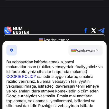
Azərbaycan
NumBuster © 2013—2026 ·
support@numbuster.com
Azərbaycan
Telefon fırıldaqlarından, spam və arzuolunmaz
mesajlardan sizi qoruyan istifadəsi asan bir tətbiq
Bu vebsaytdan istifadə etməklə, şəxsi
GDPR uyğunluğu ilə bağlı suallar üçün:
məlumatlarınızın (kukilər, vebsaytdakı fəaliyyətiniz və
support@numbuster.com
istifadə etdiyiniz cihazlar haqqında məlumat)
COOKIE POLICY
sənədinə uyğun olaraq emalına
razılıq verirsiniz. Bu emal vebsaytın fəaliyyətini
Yardım Mərkəzi
yaxşılaşdırmağa, istifadəçi davranışını təhlil etməyə
Xəbərlər və Məqalələr
və reklamları idarə etməyə kömək edir, o cümlədən
Layihə haqqında
Google Analytics vasitəsilə. Emala məlumatların
Əlaqə
toplanması, saxlanması, yenilənməsi, istifadəsi və
silinməsi daxildir. Razılığınız vebsaytdan istifadə