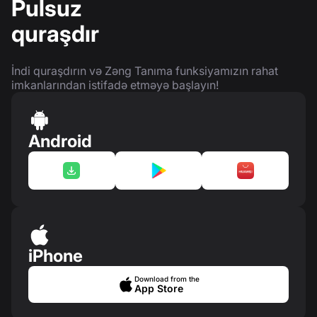
Pulsuz
quraşdır
İndi quraşdırın və Zəng Tanıma funksiyamızın rahat
imkanlarından istifadə etməyə başlayın!
Android
iPhone
Download from the
App Store