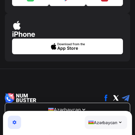
iPhone
Download from the
App Store
Azərbaycan
NumBuster © 2013—2026 ·
support@numbuster.com
Azərbaycan
Telefon fırıldaqlarından, spam və arzuolunmaz
mesajlardan sizi qoruyan istifadəsi asan bir tətbiq