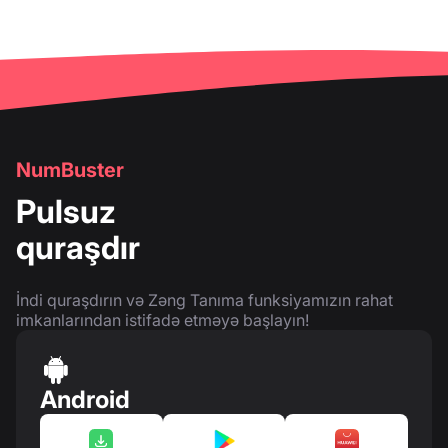
NumBuster
Pulsuz
quraşdır
İndi quraşdırın və Zəng Tanıma funksiyamızın rahat
imkanlarından istifadə etməyə başlayın!
Android