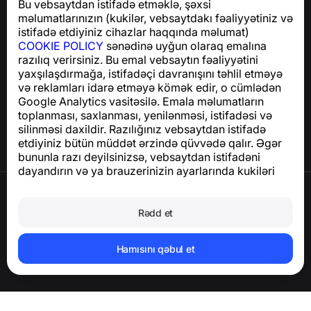
Bu vebsaytdan istifadə etməklə, şəxsi
GDPR uyğunluğu ilə bağlı suallar üçün:
məlumatlarınızın (kukilər, vebsaytdakı fəaliyyətiniz və
support@numbuster.com
istifadə etdiyiniz cihazlar haqqında məlumat)
COOKIE POLICY
sənədinə uyğun olaraq emalına
razılıq verirsiniz. Bu emal vebsaytın fəaliyyətini
Yardım Mərkəzi
yaxşılaşdırmağa, istifadəçi davranışını təhlil etməyə
Xəbərlər və Məqalələr
və reklamları idarə etməyə kömək edir, o cümlədən
Layihə haqqında
Google Analytics vasitəsilə. Emala məlumatların
Əlaqə
toplanması, saxlanması, yenilənməsi, istifadəsi və
silinməsi daxildir. Razılığınız vebsaytdan istifadə
etdiyiniz bütün müddət ərzində qüvvədə qalır. Əgər
bununla razı deyilsinizsə, vebsaytdan istifadəni
dayandırın və ya brauzerinizin ayarlarında kukiləri
deaktiv edin.
İstifadə Şərtləri
Məxfilik Siyasəti
Rədd et
Cookie Siyasəti
Satınalma Siyasəti
Hesabı və şəxsi məlumatları silin
Hamısını qəbul et