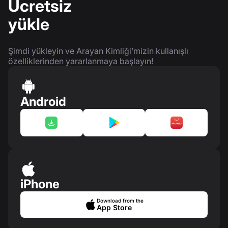
Ücretsiz
yükle
Şimdi yükleyin ve Arayan Kimliği’mizin kullanışlı
özelliklerinden yararlanmaya başlayın!
Android
iPhone
Download from the
App Store