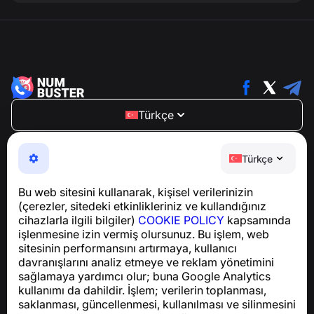
Türkçe
NumBuster © 2013—2026 ·
support@numbuster.com
Telefon dolandırıcılığına, spam’e ve istenmeyen
Türkçe
mesajlara karşı koruma sağlayan kullanımı kolay bir
uygulama
Bu web sitesini kullanarak, kişisel verilerinizin
GDPR uyumluluğu ile ilgili sorular için:
(çerezler, sitedeki etkinlikleriniz ve kullandığınız
support@numbuster.com
cihazlarla ilgili bilgiler)
COOKIE POLICY
kapsamında
işlenmesine izin vermiş olursunuz. Bu işlem, web
sitesinin performansını artırmaya, kullanıcı
Yardım Merkezi
davranışlarını analiz etmeye ve reklam yönetimini
Haberler ve Makaleler
sağlamaya yardımcı olur; buna Google Analytics
Proje hakkında
kullanımı da dahildir. İşlem; verilerin toplanması,
İletişim
saklanması, güncellenmesi, kullanılması ve silinmesini