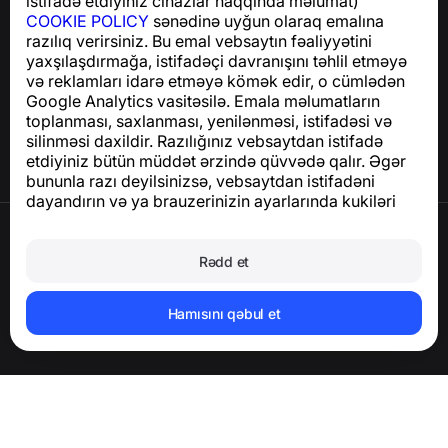
istifadə etdiyiniz cihazlar haqqında məlumat)
COOKIE POLICY
sənədinə uyğun olaraq emalına
razılıq verirsiniz. Bu emal vebsaytın fəaliyyətini
Yardım Mərkəzi
yaxşılaşdırmağa, istifadəçi davranışını təhlil etməyə
Xəbərlər və Məqalələr
və reklamları idarə etməyə kömək edir, o cümlədən
Layihə haqqında
Google Analytics vasitəsilə. Emala məlumatların
Əlaqə
toplanması, saxlanması, yenilənməsi, istifadəsi və
silinməsi daxildir. Razılığınız vebsaytdan istifadə
etdiyiniz bütün müddət ərzində qüvvədə qalır. Əgər
bununla razı deyilsinizsə, vebsaytdan istifadəni
dayandırın və ya brauzerinizin ayarlarında kukiləri
deaktiv edin.
İstifadə Şərtləri
Məxfilik Siyasəti
Rədd et
Cookie Siyasəti
Satınalma Siyasəti
Hesabı və şəxsi məlumatları silin
Hamısını qəbul et