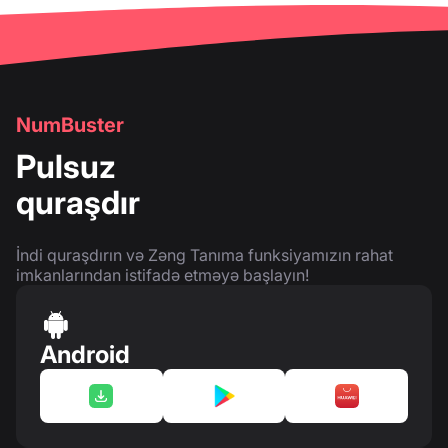
NumBuster
Pulsuz
quraşdır
İndi quraşdırın və Zəng Tanıma funksiyamızın rahat
imkanlarından istifadə etməyə başlayın!
Android