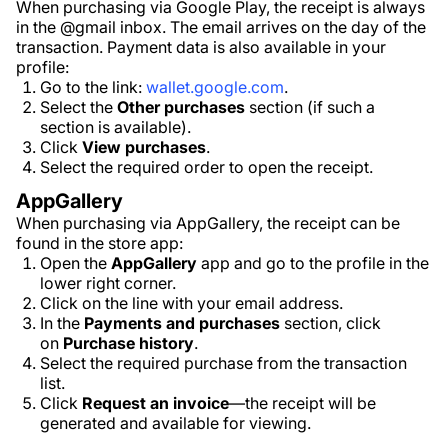
When purchasing via Google Play, the receipt is always
in the @gmail inbox. The email arrives on the day of the
transaction. Payment data is also available in your
profile:
Go to the link:
wallet.google.com
.
Select the
Other purchases
section (if such a
section is available).
Click
View purchases
.
Select the required order to open the receipt.
AppGallery
When purchasing via AppGallery, the receipt can be
found in the store app:
Open the
AppGallery
app and go to the profile in the
lower right corner.
Click on the line with your email address.
In the
Payments and purchases
section, click
on
Purchase history
.
Select the required purchase from the transaction
list.
Click
Request an invoice
—the receipt will be
generated and available for viewing.