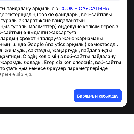
Анықтама орталығы
ты пайдалану арқылы сіз
COOKIE САЯСАТЫНА
Жаңалықтар мен
деректеріңіздің (cookie файлдары, веб-сайттағы
мақалалар
з туралы ақпарат және пайдаланатын
Жоба туралы
ыз туралы мәліметтер) өңделуіне келісім бересіз.
Байланыс
-сайттың өнімділігін жақсартуға,
лардың әрекетін талдауға және жарнаманы
оның ішінде Google Analytics арқылы) көмектеседі.
ді жинауды, сақтауды, жаңартуды, пайдалануды
амтиды. Сіздің келісіміңіз веб-сайтты пайдалану
 жарамды болады. Егер сіз келіспесеңіз, веб-сайтты
тоқтатыңыз немесе браузер параметрлерінде
арын өшіріңіз.
деректерді жою
Барлығын қабылдау