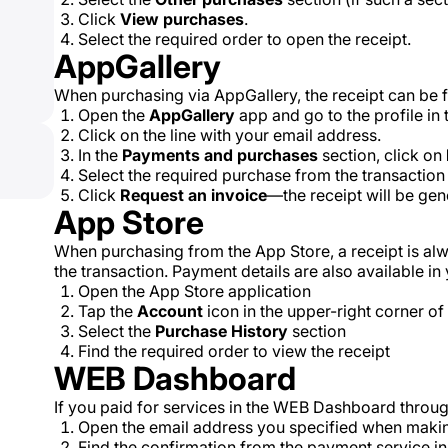
Click
View purchases
.
Select the required order to open the receipt.
AppGallery
When purchasing via AppGallery, the receipt can be f
Open the
AppGallery
app and go to the profile in 
Click on the line with your email address.
In the
Payments and purchases
section, click on
Select the required purchase from the transaction l
Click
Request an invoice
—the receipt will be gen
App Store
When purchasing from the App Store, a receipt is alw
the transaction. Payment details are also available in 
Open the App Store application
Tap the
Account
icon in the upper-right corner of
Select the
Purchase History
section
Find the required order to view the receipt
WEB Dashboard
If you paid for services in the WEB Dashboard throu
Open the email address you specified when maki
Find the confirmation from the payment service in