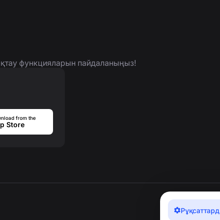
нықтау функцияларын пайдаланыңыз!
nload from the
p Store
Рұқсаттард