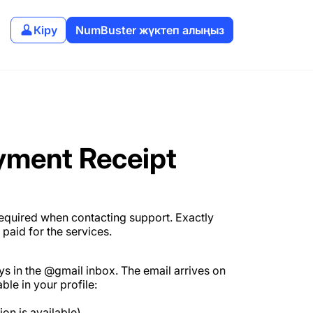
Кіру
NumBuster жүктеп алыңыз
yment Receipt
required when contacting support. Exactly
aid for the services.
ys in the @gmail inbox. The email arrives on
ble in your profile:
ion is available).