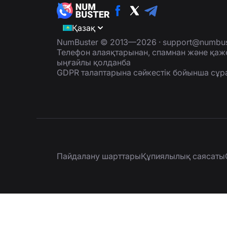
Қазақ
NumBuster © 2013—2026 ·
support@numbus
Телефон алаяқтарынан, спамнан және қаж
ыңғайлы қолданба
GDPR талаптарына сәйкестік бойынша сұр
Пайдалану шарттары
Құпиялылық саясаты