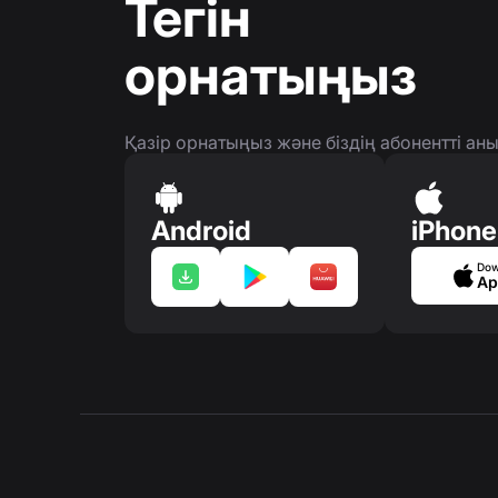
Тегін
орнатыңыз
Қазір орнатыңыз және біздің абонентті а
Android
iPhone
Dow
Ap