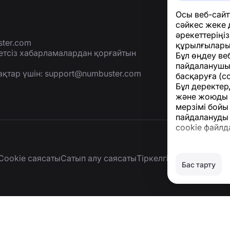
Осы веб-сайт
сәйкес жеке 
әрекеттеріңі
ter.com
құрылғыларың
етсіз хабарламалардан қорғайтын
Бұл өңдеу веб
пайдаланушы
ақтар үшін:
support@numbuster.com
басқаруға (с
Бұл деректер
және жоюды қ
мерзімі бойы
пайдалануды 
cookie файлд
Cookie саясаты
Сатып алу саясаты
Тіркелгіні және жеке 
Бас тарту