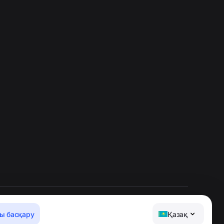
ы басқару
Қазақ