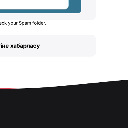
heck your Spam folder.
іне хабарласу