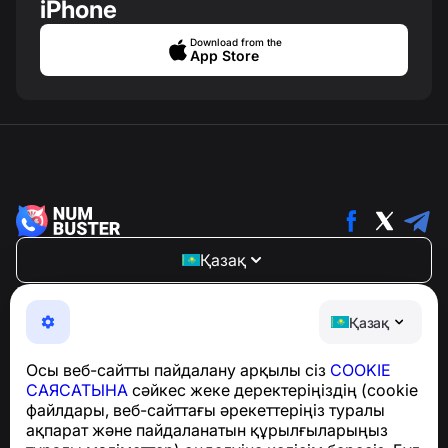
iPhone
Download from the
App Store
Қазақ
NumBuster © 2013—2026 ·
support@numbuster.com
Телефон алаяқтарынан, спамнан және қажетсіз
Қазақ
хабарламалардан қорғайтын ыңғайлы қолданба
GDPR талаптарына сәйкестік бойынша сұрақтар
Осы веб-сайтты пайдалану арқылы сіз
COOKIE
үшін:
support@numbuster.com
САЯСАТЫНА
сәйкес жеке деректеріңіздің (cookie
файлдары, веб-сайттағы әрекеттеріңіз туралы
ақпарат және пайдаланатын құрылғыларыңыз
Анықтама орталығы