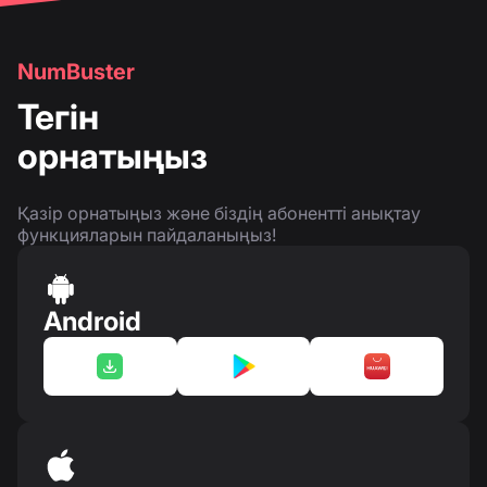
NumBuster
Тегін
орнатыңыз
Қазір орнатыңыз және біздің абонентті анықтау
функцияларын пайдаланыңыз!
Android