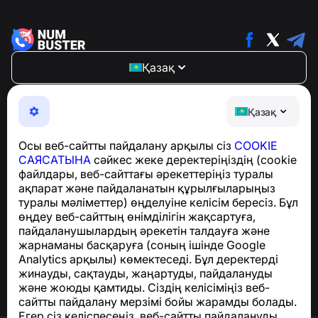
Қазақ
NumBuster © 2013—2026 ·
support@numbuster.com
Телефон алаяқтарынан, спамнан және қажетсіз
Қазақ
хабарламалардан қорғайтын ыңғайлы қолданба
GDPR талаптарына сәйкестік бойынша сұрақтар
Осы веб-сайтты пайдалану арқылы сіз
COOKIE
үшін:
support@numbuster.com
САЯСАТЫНА
сәйкес жеке деректеріңіздің (cookie
файлдары, веб-сайттағы әрекеттеріңіз туралы
ақпарат және пайдаланатын құрылғыларыңыз
Анықтама орталығы
туралы мәліметтер) өңделуіне келісім бересіз. Бұл
Жаңалықтар мен
өңдеу веб-сайттың өнімділігін жақсартуға,
мақалалар
пайдаланушылардың әрекетін талдауға және
Жоба туралы
жарнаманы басқаруға (соның ішінде Google
Байланыс
Analytics арқылы) көмектеседі. Бұл деректерді
жинауды, сақтауды, жаңартуды, пайдалануды
және жоюды қамтиды. Сіздің келісіміңіз веб-
сайтты пайдалану мерзімі бойы жарамды болады.
Егер сіз келіспесеңіз, веб-сайтты пайдалануды