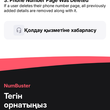
3. Phone Number Page Was Deleted
If a user deletes their phone number page, all previously
added details are removed along with it.
Қолдау қызметіне хабарласу
NumBuster
Тегін
орнатыңыз