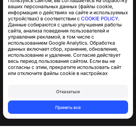
Пользуясь сайтом, вы соглашаетесь на обработку
Для запросов по соблюдению GDPR:
ваших персональных данных (файлы cookie,
support@numbuster.com
информация о действиях на сайте и используемых
устройствах) в соответствии с
COOKIE POLICY
.
Данные собираются с целью улучшения работы
Центр поддержки
сайта, анализа поведения пользователей и
Новости и статьи
управления рекламой, в том числе с
О проекте
использованием Google Analytics. Обработка
Контакты
данных включает сбор, хранение, обновление,
использование и удаление. Согласие действует
весь период пользования сайтом. Если вы не
согласны с этим, прекратите использовать сайт
или отключите файлы cookie в настройках
браузера.
Условия использования
Конфиденциальность
Отказаться
Сookie
Оферта
Удалить аккаунт и персональные данные
Принять все