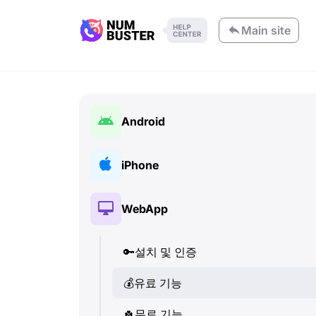
Main site
Android
🔑
설치 및 인증
iPhone
💰
유료 기능
🔑
설치 및 인증
WebApp
🍀
무료 기능
💰
유료 기능
📞
🔑
통화 및 발신자 정보
설치 및 인증
🍀
무료 기능
💬
💰
유료 기능
SMS (텍스트 메시지)
📞
통화 및 발신자 정보
🔍
🍀
전화번호 확인
무료 기능