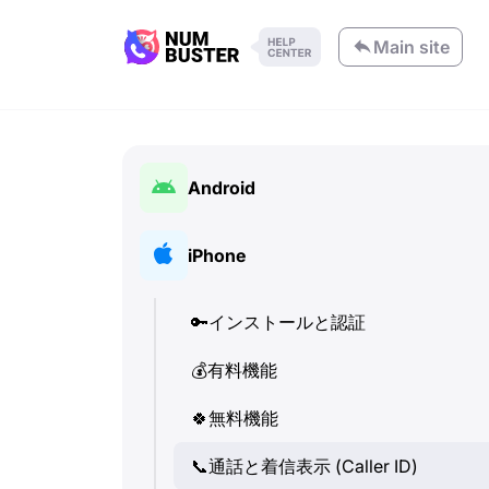
Main site
Android
🔑
インストールと認証
iPhone
💰
有料機能
🔑
インストールと認証
🍀
無料機能
💰
有料機能
📞
通話と着信表示 (Caller ID)
🍀
無料機能
💬
SMS (テキストメッセージ)
📞
通話と着信表示 (Caller ID)
🔍
電話番号の確認