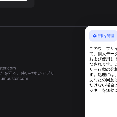
権限を管理
このウェブサ
て、個人デー
および使用し
なされます。
ter.com
ザー行動の分析
たを守る、使いやすいアプリ
す。処理には
numbuster.com
あなたの同意
だけない場合
ッキーを無効