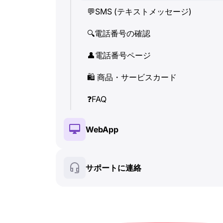
💬
SMS (テキストメッセージ)
👤
電話番号ページ
🔍
電話番号の確認
🛍
️ 商品・サービスカード
👤
電話番号ページ
❓
FAQ
🛍
️ 商品・サービスカード
❓
FAQ
WebApp
🔑
インストールと認証
サポートに連絡
💰
有料機能
🍀
無料機能
🔍
電話番号の確認