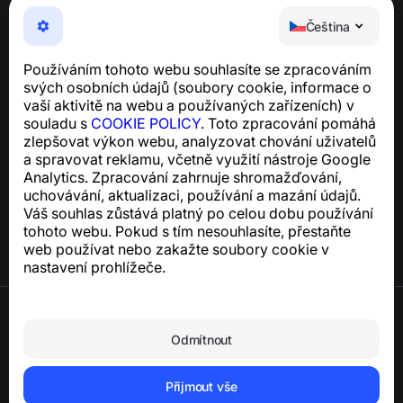
NumBuster © 2013—2026 ·
support@numbuster.com
Snadno použitelná aplikace, která vás chrání před
Čeština
telefonními podvody, spamem a nevyžádanými
zprávami
Používáním tohoto webu souhlasíte se zpracováním
Pro dotazy týkající se souladu s GDPR:
svých osobních údajů (soubory cookie, informace o
support@numbuster.com
vaší aktivitě na webu a používaných zařízeních) v
souladu s
COOKIE POLICY
. Toto zpracování pomáhá
zlepšovat výkon webu, analyzovat chování uživatelů
Centrum nápovědy
a spravovat reklamu, včetně využití nástroje Google
Zprávy a články
Analytics. Zpracování zahrnuje shromažďování,
O projektu
uchovávání, aktualizaci, používání a mazání údajů.
Kontakty
Váš souhlas zůstává platný po celou dobu používání
tohoto webu. Pokud s tím nesouhlasíte, přestaňte
web používat nebo zakažte soubory cookie v
nastavení prohlížeče.
Podmínky použití
Zásady ochrany osobních údajů
Odmítnout
Zásady používání souborů cookie
Zásady nákupu
Smazání účtu a osobních údajů
Přijmout vše