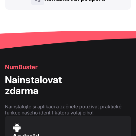
NumBuster
Nainstalovat
zdarma
Nainstalujte si aplikaci a začněte používat praktické
funkce našeho identifikátoru volajícího!